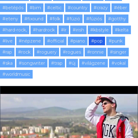
#betépős
#bim
#celtic
#country
#crazy
#éber
#eteny
#fixound
#folk
#fúzió
#fúziós
#gotthy
#hard-rock,
#hardrock
#ír
#irish
#kbstyle
#kelta
#live
#népzene
#official
#piano
#pop
#punk
#rap
#rock
#roguery
#rogues
#ronnie
#singer
#ska
#songwriter
#trap
#új
#világzene
#vokal
#worldmusic