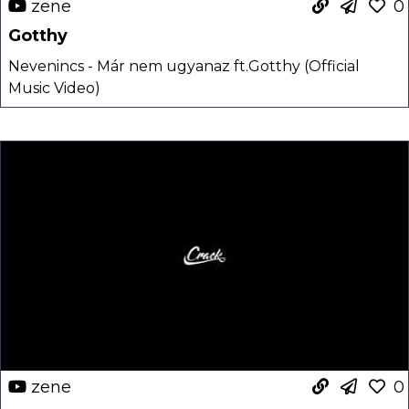
zene
0
Gotthy
Nevenincs - Már nem ugyanaz ft.Gotthy (Official
Music Video)
zene
0