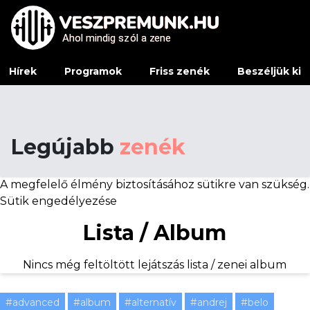
Ahol mindig sz
Ahol mindig sz
ó
ó
l a z
l a z
e
e
ne
ne
Hírek
Programok
Friss zenék
Beszéljük ki
Legújabb
zenék
A megfelelő élmény biztosításához sütikre van szükség.
Sütik engedélyezése
Lista / Album
Nincs még feltöltött lejátszás lista / zenei album
#advanced
#album
#alternatív
#andrej
#belo