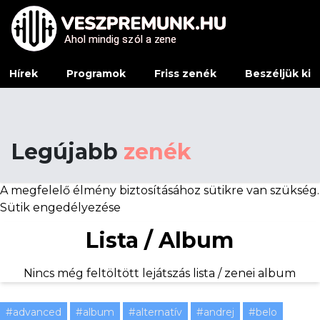
Ahol mindig sz
Ahol mindig sz
ó
ó
l a z
l a z
e
e
ne
ne
Hírek
Programok
Friss zenék
Beszéljük ki
Legújabb
zenék
A megfelelő élmény biztosításához sütikre van szükség.
Sütik engedélyezése
Lista / Album
Nincs még feltöltött lejátszás lista / zenei album
#advanced
#album
#alternatív
#andrej
#belo