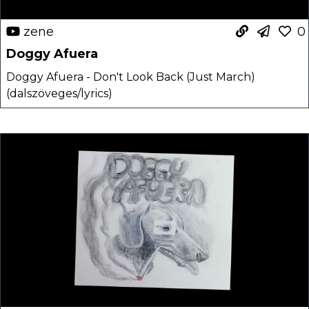
zene
0
Doggy Afuera
Doggy Afuera - Don't Look Back (Just March)
(dalszöveges/lyrics)