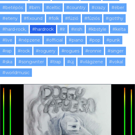
#betépős
#bim
#celtic
#country
#crazy
#éber
#eteny
#fixound
#folk
#fúzió
#fúziós
#gotthy
#hard-rock,
#hardrock
#ír
#irish
#kbstyle
#kelta
#live
#népzene
#official
#piano
#pop
#punk
#rap
#rock
#roguery
#rogues
#ronnie
#singer
#ska
#songwriter
#trap
#új
#világzene
#vokal
#worldmusic