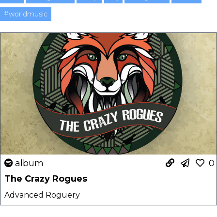
#worldmusic
album
0
The Crazy Rogues
Advanced Roguery