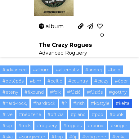
album
0
The Crazy Rogues
Advanced Roguery
#advanced
#album
#alternatív
#andrej
#belo
#betépős
#bim
#celtic
#country
#crazy
#éber
#eteny
#fixound
#folk
#fúzió
#fúziós
#gotthy
#hard-rock,
#hardrock
#ír
#irish
#kbstyle
#kelta
#live
#népzene
#official
#piano
#pop
#punk
#rap
#rock
#roguery
#rogues
#ronnie
#singer
#ska
#songwriter
#trap
#új
#világzene
#vokal