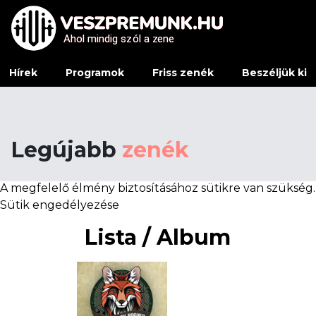
Ahol mindig sz
Ahol mindig sz
ó
ó
l a z
l a z
e
e
ne
ne
Hírek
Programok
Friss zenék
Beszéljük ki
Legújabb
zenék
A megfelelő élmény biztosításához sütikre van szükség.
Sütik engedélyezése
Lista / Album