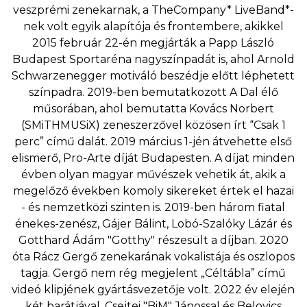
veszprémi zenekarnak, a TheCompany* LiveBand*-
nek volt egyik alapítója és frontembere, akikkel
2015 február 22-én megjárták a Papp László
Budapest Sportaréna nagyszínpadát is, ahol Arnold
Schwarzenegger motiváló beszédje előtt léphetett
színpadra. 2019-ben bemutatkozott A Dal élő
műsorában, ahol bemutatta Kovács Norbert
(SMiTHMUSiX) zeneszerzővel közösen írt “Csak 1
perc” című dalát. 2019 március 1-jén átvehette első
elismerő, Pro-Arte díját Budapesten. A díjat minden
évben olyan magyar művészek vehetik át, akik a
megelőző években komoly sikereket értek el hazai
- és nemzetközi szinten is. 2019-ben három fiatal
énekes-zenész, Gájer Bálint, Lobó-Szalóky Lázár és
Gotthard Ádám "Gotthy" részesült a díjban. 2020
óta Rácz Gergő zenekarának vokalistája és oszlopos
tagja. Gergő nem rég megjelent „Céltábla” című
videó klipjének gyártásvezetője volt. 2022 év elején
két barátjával, Csejtei "BiM" Jánossal és Belovics