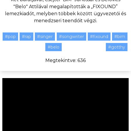
"Belo" Attilával megalapították a „FIXOUND”
lemezkiadót, melyben többek között ügyvezetői és
menedzseri teendőit végzi.
#pop
#rap
#singer
#songwriter
#fixound
#bim
#belo
#gotthy
Megtekintve: 636