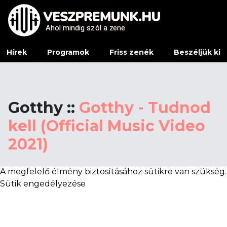
Ahol mindig sz
Ahol mindig sz
ó
ó
l a z
l a z
e
e
ne
ne
Hírek
Programok
Friss zenék
Beszéljük ki
Gotthy ::
Gotthy - Tudnod
kell (Official Music Video
2021)
A megfelelő élmény biztosításához sütikre van szükség.
Sütik engedélyezése