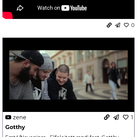
0
zene
1
Gotthy