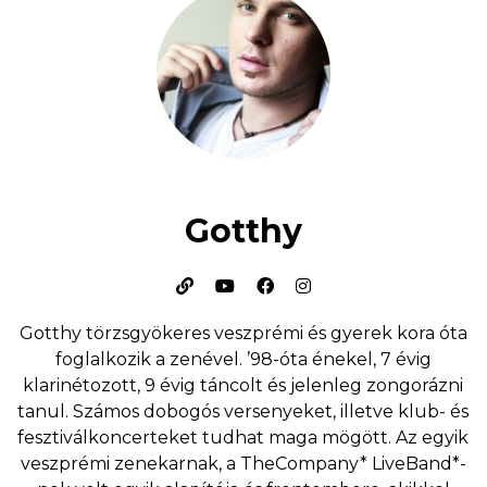
Gotthy
Gotthy törzsgyökeres veszprémi és gyerek kora óta
foglalkozik a zenével. ’98-óta énekel, 7 évig
klarinétozott, 9 évig táncolt és jelenleg zongorázni
tanul. Számos dobogós versenyeket, illetve klub- és
fesztiválkoncerteket tudhat maga mögött. Az egyik
veszprémi zenekarnak, a TheCompany* LiveBand*-