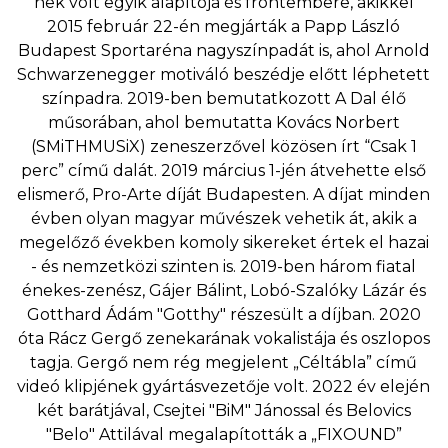
nek volt egyik alapítója és frontembere, akikkel
2015 február 22-én megjárták a Papp László
Budapest Sportaréna nagyszínpadát is, ahol Arnold
Schwarzenegger motiváló beszédje előtt léphetett
színpadra. 2019-ben bemutatkozott A Dal élő
műsorában, ahol bemutatta Kovács Norbert
(SMiTHMUSiX) zeneszerzővel közösen írt “Csak 1
perc” című dalát. 2019 március 1-jén átvehette első
elismerő, Pro-Arte díját Budapesten. A díjat minden
évben olyan magyar művészek vehetik át, akik a
megelőző években komoly sikereket értek el hazai
- és nemzetközi szinten is. 2019-ben három fiatal
énekes-zenész, Gájer Bálint, Lobó-Szalóky Lázár és
Gotthard Ádám "Gotthy" részesült a díjban. 2020
óta Rácz Gergő zenekarának vokalistája és oszlopos
tagja. Gergő nem rég megjelent „Céltábla” című
videó klipjének gyártásvezetője volt. 2022 év elején
két barátjával, Csejtei "BiM" Jánossal és Belovics
"Belo" Attilával megalapították a „FIXOUND”