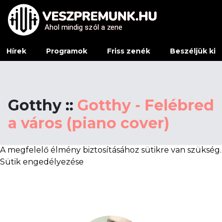
Ahol mindig sz
Ahol mindig sz
ó
ó
l a z
l a z
e
e
ne
ne
Hírek
Programok
Friss zenék
Beszéljük ki
Gotthy ::
Gotthy - Felébred
a város (piano cover)
A megfelelő élmény biztosításához sütikre van szükség.
Sütik engedélyezése