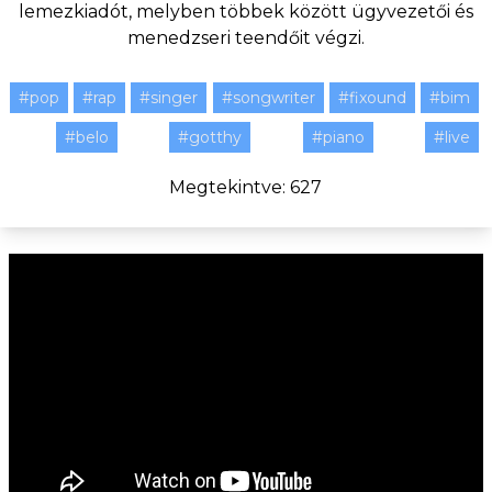
lemezkiadót, melyben többek között ügyvezetői és
menedzseri teendőit végzi.
#pop
#rap
#singer
#songwriter
#fixound
#bim
#belo
#gotthy
#piano
#live
Megtekintve: 627